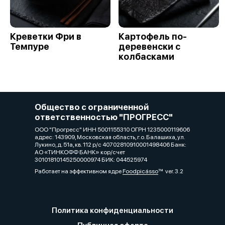
Креветки Фри в
Картофель по-
Темпуре
деревенски с
колбасками
Общество с ограниченной
ответственностью "ПРОГРЕСС"
ООО "Прогресс" ИНН 5001155310 ОГРН 1235000119606
адрес: 143909, Московская область, г.о. Балашиха, ул.
Лукино, д. 51а, кв. 112 р/с 40702810910001498406 Банк:
АО «ТИНКОФФ БАНК» кор/счет
30101810145250000974 БИК: 044525974
Работает на эффективном ядре
Foodpicásso
ver. 3.2
Политика конфиденциальности