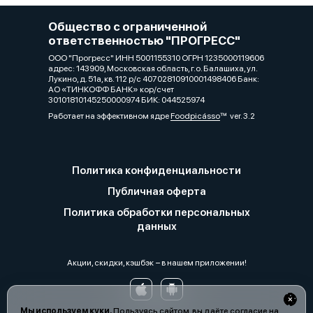
Общество с ограниченной
ответственностью "ПРОГРЕСС"
ООО "Прогресс" ИНН 5001155310 ОГРН 1235000119606
адрес: 143909, Московская область, г.о. Балашиха, ул.
Лукино, д. 51а, кв. 112 р/с 40702810910001498406 Банк:
АО «ТИНКОФФ БАНК» кор/счет
30101810145250000974 БИК: 044525974
Работает на эффективном ядре
Foodpicásso
ver. 3.2
Политика конфиденциальности
Публичная оферта
Политика обработки персональных
данных
Акции, скидки, кэшбэк − в нашем приложении!
Мы используем куки.
Пользуясь сайтом, вы даёте согласие на