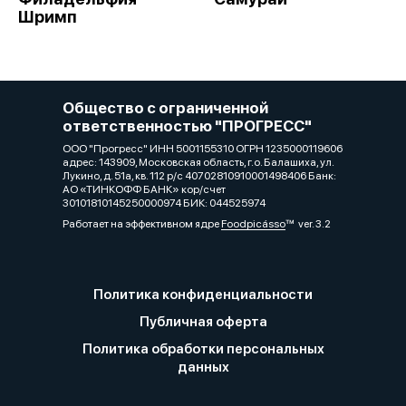
Шримп
Общество с ограниченной
ответственностью "ПРОГРЕСС"
ООО "Прогресс" ИНН 5001155310 ОГРН 1235000119606
адрес: 143909, Московская область, г.о. Балашиха, ул.
Лукино, д. 51а, кв. 112 р/с 40702810910001498406 Банк:
АО «ТИНКОФФ БАНК» кор/счет
30101810145250000974 БИК: 044525974
Работает на эффективном ядре
Foodpicásso
ver. 3.2
Политика конфиденциальности
Публичная оферта
Политика обработки персональных
данных